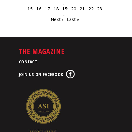
…
15
16
17
18
19
20
21
22
23
…
Next ›
Last »
THE MAGAZINE
CONTACT
JOIN US ON FACEBOOK