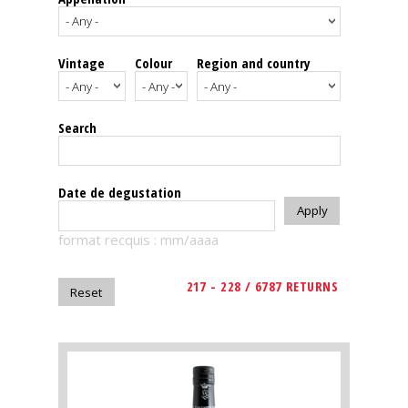
events
Vintage
Colour
Region and country
Spirits
Tasting
Search
reviews
The
Date de degustation
sommelleries
format recquis : mm/aaaa
The
magazine
217 - 228 / 6787 RETURNS
Download
Magazine