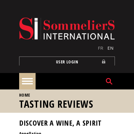
Skip to main content
FR
EN
USER LOGIN
YOU ARE HERE
HOME
Home
TASTING REVIEWS
Articles
DISCOVER A WINE, A SPIRIT
Appellation
Our