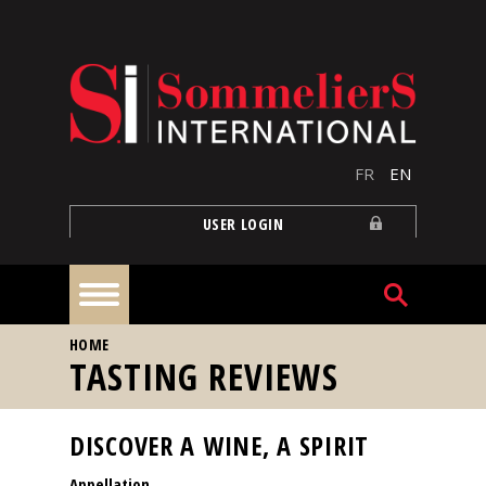
Skip to main content
FR
EN
USER LOGIN
YOU ARE HERE
HOME
Home
TASTING REVIEWS
Articles
DISCOVER A WINE, A SPIRIT
Appellation
Our