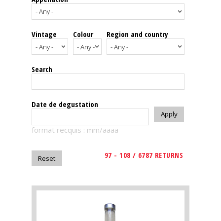
events
Vintage
Colour
Region and country
Spirits
Tasting
Search
reviews
The
Date de degustation
sommelleries
format recquis : mm/aaaa
The
magazine
97 - 108 / 6787 RETURNS
Download
Magazine