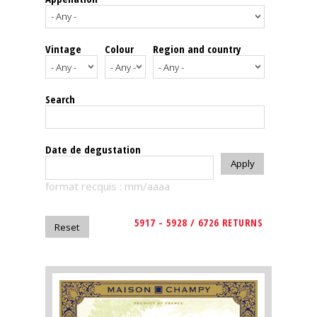
events
Vintage
Colour
Region and country
Spirits
Tasting
Search
reviews
The
Date de degustation
sommelleries
format recquis : mm/aaaa
The
magazine
5917 - 5928 / 6726 RETURNS
Download
Magazine