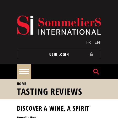
Skip to main content
FR
EN
USER LOGIN
YOU ARE HERE
HOME
Home
TASTING REVIEWS
Articles
DISCOVER A WINE, A SPIRIT
Appellation
Our