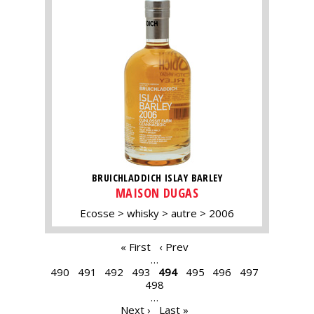
BRUICHLADDICH ISLAY BARLEY
MAISON DUGAS
Ecosse
whisky
autre
2006
PAGES
« First
‹ Prev
…
490
491
492
493
494
495
496
497
498
…
Next ›
Last »