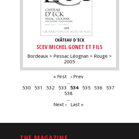
CHÂTEAU D'ECK
SCEV MICHEL GONET ET FILS
Bordeaux
Pessac Léognan
Rouge
2005
PAGES
« First
‹ Prev
…
530
531
532
533
534
535
536
537
538
…
Next ›
Last »
THE MAGAZINE