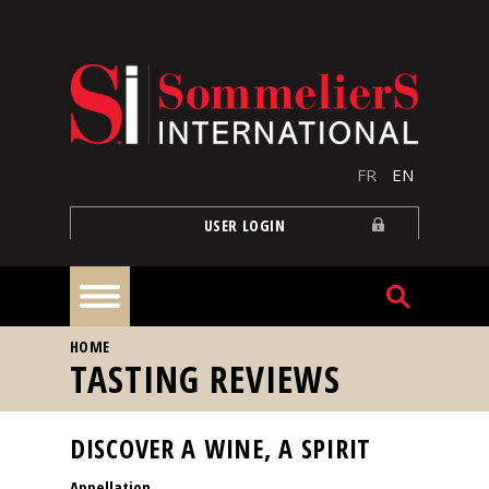
Skip to main content
FR
EN
USER LOGIN
YOU ARE HERE
HOME
Home
TASTING REVIEWS
Articles
DISCOVER A WINE, A SPIRIT
Appellation
Our