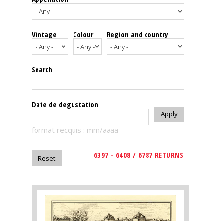
events
Vintage
Colour
Region and country
Spirits
Tasting
Search
reviews
The
Date de degustation
sommelleries
format recquis : mm/aaaa
The
magazine
6397 - 6408 / 6787 RETURNS
Download
Magazine