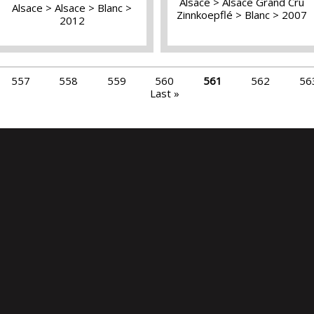
Alsace
Alsace Grand Cru
Alsace
Alsace
Blanc
Zinnkoepflé
Blanc
2007
2012
557
558
559
560
561
562
56
Last »