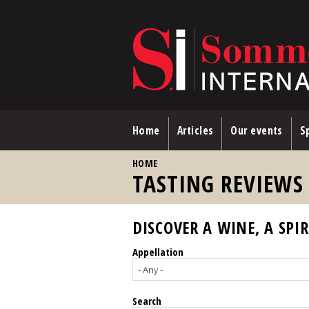
Skip to main content
Home
Articles
Our events
Sp
YOU ARE HERE
HOME
TASTING REVIEWS
DISCOVER A WINE, A SPIR
Appellation
Search