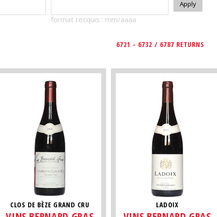
format recquis : mm/aaaa
6721 - 6732 / 6787 RETURNS
CLOS DE BÈZE GRAND CRU
LADOIX
VINS BERNARD GRAS
VINS BERNARD GRAS