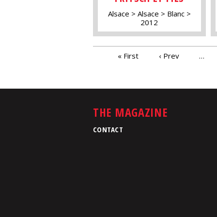
Alsace
Alsace
Blanc
2012
PAGES
« First
‹ Prev
…
THE MAGAZINE
CONTACT