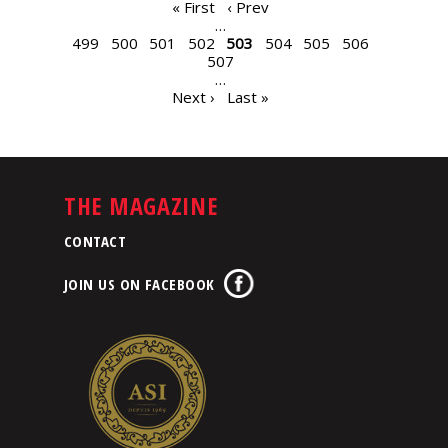
PAGES
« First
‹ Prev
…
499
500
501
502
503
504
505
506
507
…
Next ›
Last »
THE MAGAZINE
CONTACT
JOIN US ON FACEBOOK