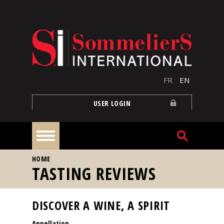
Skip to main content
FR
EN
USER LOGIN
YOU ARE HERE
HOME
Home
TASTING REVIEWS
Articles
DISCOVER A WINE, A SPIRIT
Appellation
Our