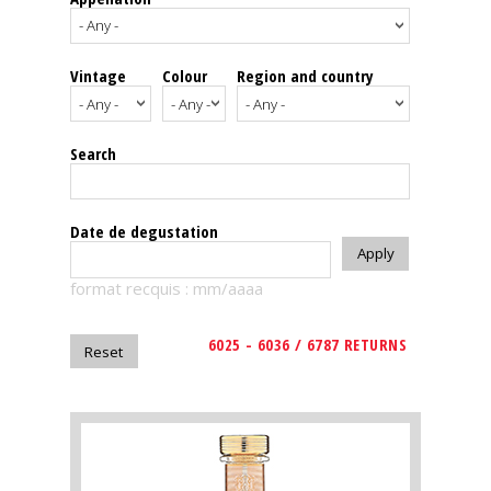
events
Vintage
Colour
Region and country
Spirits
Tasting
Search
reviews
The
Date de degustation
sommelleries
format recquis : mm/aaaa
The
magazine
6025 - 6036 / 6787 RETURNS
Download
Magazine