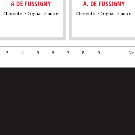
A DE FUSSIGNY
A. DE FUSSIGNY
Charente
Cognac
autre
Charente
Cognac
autre
3
4
5
6
7
8
9
…
Nex