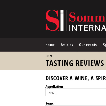
Skip to main content
Home
Articles
Our events
Sp
YOU ARE HERE
HOME
TASTING REVIEWS
DISCOVER A WINE, A SPIR
Appellation
Search