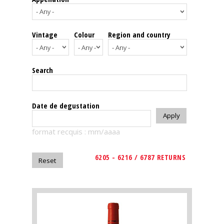
events
Vintage
Colour
Region and country
Spirits
Tasting
Search
reviews
The
Date de degustation
sommelleries
format recquis : mm/aaaa
The
magazine
6205 - 6216 / 6787 RETURNS
Download
Magazine