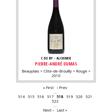
C DE BY - ALCHIMIE
PIERRE-ANDRÉ DUMAS
Beaujolais
Côte-de-Brouilly
Rouge
2010
PAGES
« First
‹ Prev
…
514
515
516
517
518
519
520
521
522
…
Next ›
Last »