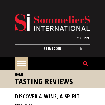
Skip to main content
FR
EN
USER LOGIN
YOU ARE HERE
HOME
Home
TASTING REVIEWS
Articles
DISCOVER A WINE, A SPIRIT
Appellation
Our