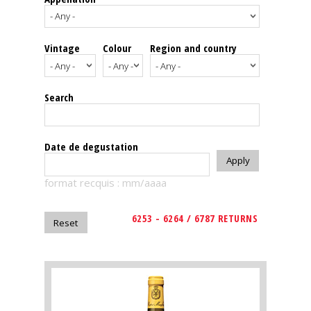
events
Vintage
Colour
Region and country
Spirits
Tasting
Search
reviews
The
Date de degustation
sommelleries
format recquis : mm/aaaa
The
magazine
6253 - 6264 / 6787 RETURNS
Download
Magazine