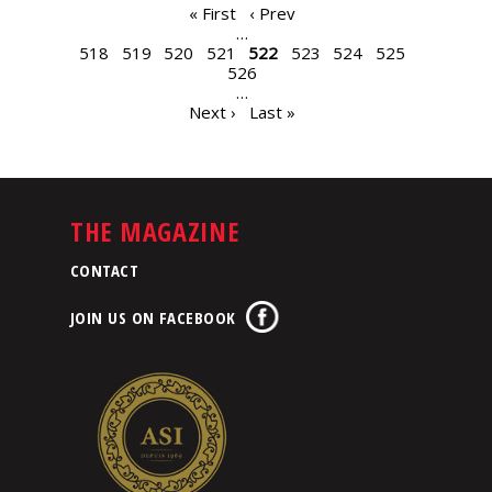
PAGES
« First
‹ Prev
…
518
519
520
521
522
523
524
525
526
…
Next ›
Last »
THE MAGAZINE
CONTACT
JOIN US ON FACEBOOK