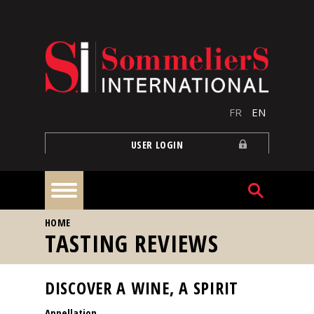
Skip to main content
FR
EN
USER LOGIN
YOU ARE HERE
HOME
Home
TASTING REVIEWS
Articles
DISCOVER A WINE, A SPIRIT
Appellation
Our