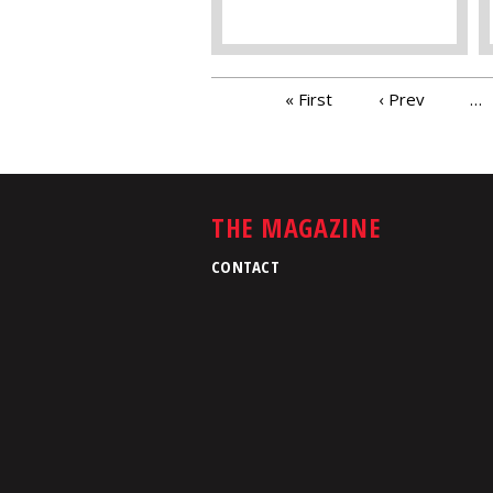
PAGES
« First
‹ Prev
…
THE MAGAZINE
CONTACT