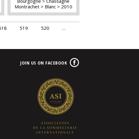
Bourgogne
Chassagne
Montrachet
Blanc
2010
518
519
520
…
JOIN US ON FACEBOOK