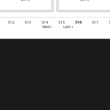
512
513
514
515
516
517
Next ›
Last »