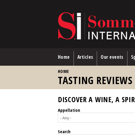
Skip to main content
Home
Articles
Our events
Sp
YOU ARE HERE
HOME
TASTING REVIEWS
DISCOVER A WINE, A SPIR
Appellation
Search