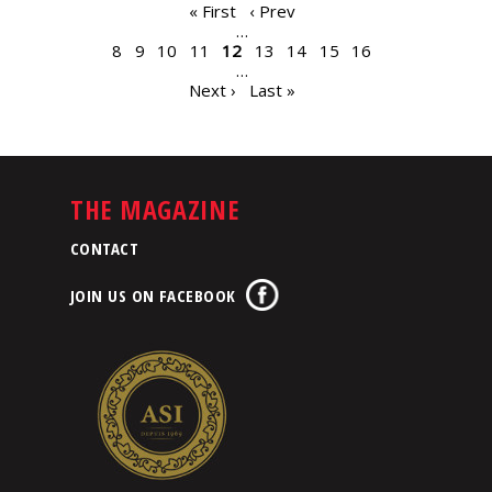
PAGES
« First
‹ Prev
…
8
9
10
11
12
13
14
15
16
…
Next ›
Last »
THE MAGAZINE
CONTACT
JOIN US ON FACEBOOK