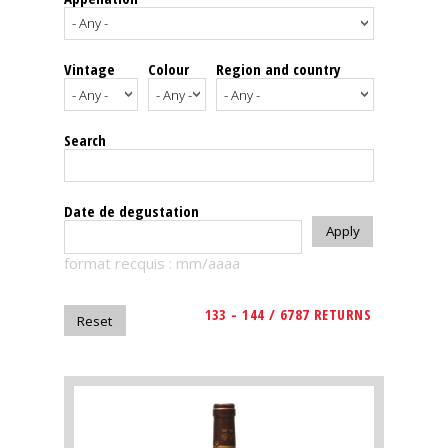
events
Vintage
Colour
Region and country
Spirits
Tasting
Search
reviews
The
Date de degustation
sommelleries
format recquis : mm/aaaa
The
magazine
133 - 144 / 6787 RETURNS
Download
Magazine