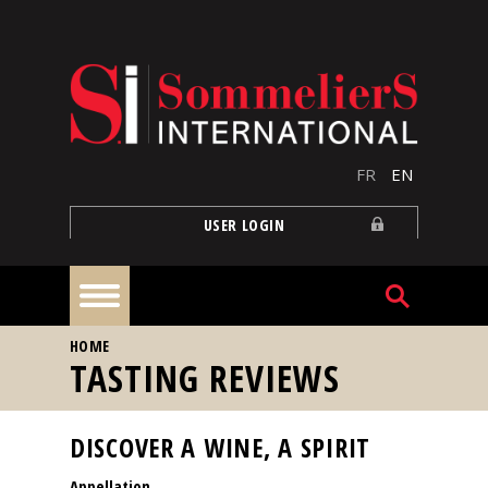
Skip to main content
FR
EN
USER LOGIN
YOU ARE HERE
HOME
Home
TASTING REVIEWS
Articles
DISCOVER A WINE, A SPIRIT
Appellation
Our