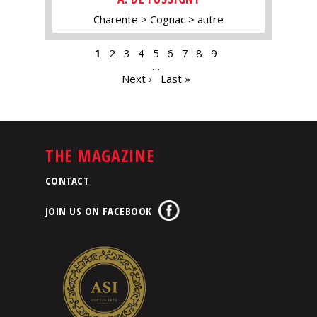
Charente
Cognac
autre
PAGES
1
2
3
4
5
6
7
8
9
…
Next ›
Last »
THE MAGAZINE
CONTACT
JOIN US ON FACEBOOK