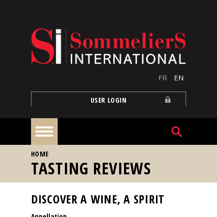
Skip to main content
FR
EN
USER LOGIN
YOU ARE HERE
HOME
Home
TASTING REVIEWS
Articles
DISCOVER A WINE, A SPIRIT
Appellation
Our