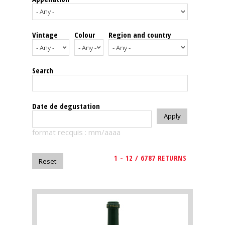
events
Vintage
Colour
Region and country
Spirits
Tasting
Search
reviews
The
Date de degustation
sommelleries
format recquis : mm/aaaa
The
magazine
1 - 12 / 6787 RETURNS
Download
Magazine