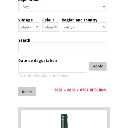
events
Vintage
Colour
Region and country
Spirits
Tasting
Search
reviews
The
Date de degustation
sommelleries
format recquis : mm/aaaa
The
magazine
6685 - 6696 / 6787 RETURNS
Download
Magazine