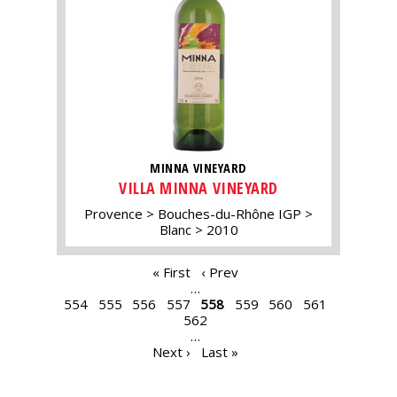
MINNA VINEYARD
VILLA MINNA VINEYARD
Provence
Bouches-du-Rhône IGP
Blanc
2010
PAGES
« First
‹ Prev
…
554
555
556
557
558
559
560
561
562
…
Next ›
Last »