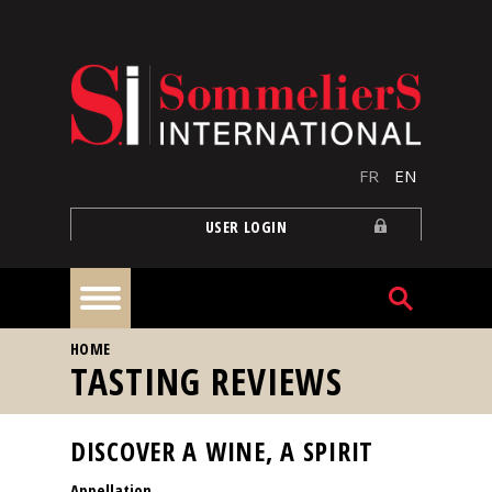
Skip to main content
FR
EN
USER LOGIN
YOU ARE HERE
HOME
Home
TASTING REVIEWS
Articles
DISCOVER A WINE, A SPIRIT
Appellation
Our