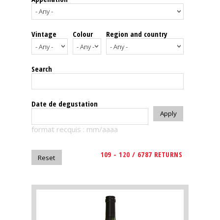
events
Vintage
Colour
Region and country
Spirits
Tasting
Search
reviews
The
Date de degustation
sommelleries
format recquis : mm/aaaa
The
magazine
109 - 120 / 6787 RETURNS
Download
Magazine