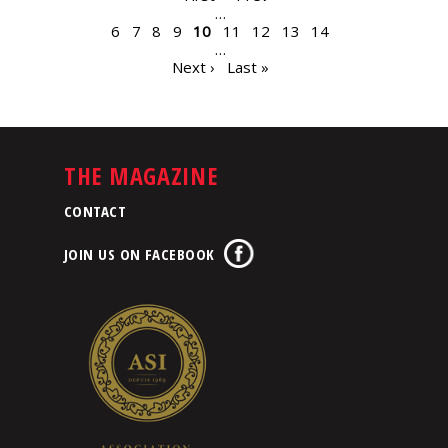
…
6
7
8
9
10
11
12
13
14
…
Next ›
Last »
THE MAGAZINE
CONTACT
JOIN US ON FACEBOOK