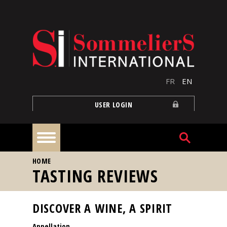
Skip to main content
FR
EN
USER LOGIN
YOU ARE HERE
HOME
Home
TASTING REVIEWS
Articles
DISCOVER A WINE, A SPIRIT
Appellation
Our