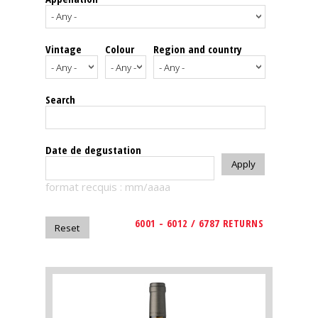
events
Vintage
Colour
Region and country
Spirits
Tasting
Search
reviews
The
Date de degustation
sommelleries
format recquis : mm/aaaa
The
magazine
6001 - 6012 / 6787 RETURNS
Download
Magazine