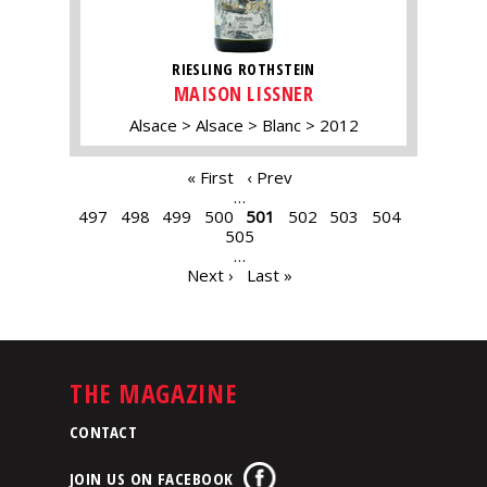
RIESLING ROTHSTEIN
MAISON LISSNER
Alsace
Alsace
Blanc
2012
PAGES
« First
‹ Prev
…
497
498
499
500
501
502
503
504
505
…
Next ›
Last »
THE MAGAZINE
CONTACT
JOIN US ON FACEBOOK