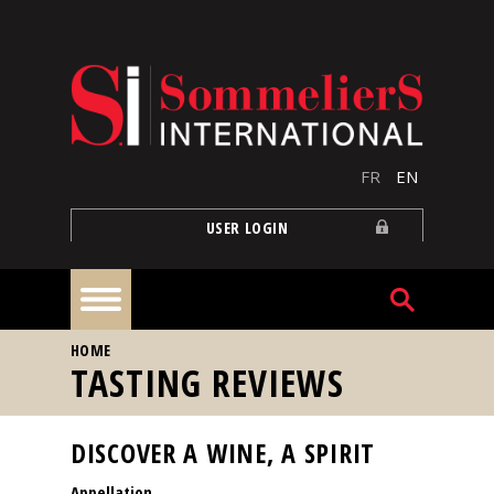
Skip to main content
FR
EN
USER LOGIN
YOU ARE HERE
HOME
Home
TASTING REVIEWS
Articles
DISCOVER A WINE, A SPIRIT
Appellation
Our