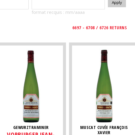
format recquis : mm/aaaa
6697 - 6708 / 6726 RETURNS
GEWURZTRAMINER
MUSCAT CUVÉE FRANÇOIS
XAVIER
VORBURGER JEAN-