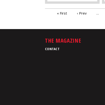
PAGES
« First
‹ Prev
…
THE MAGAZINE
CONTACT