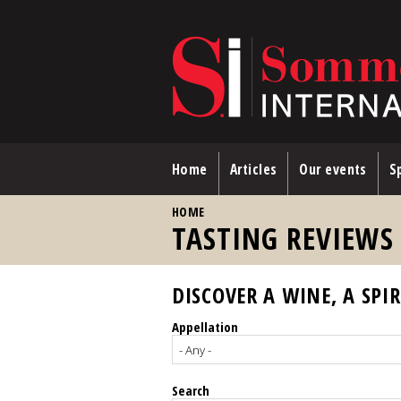
Skip to main content
Home
Articles
Our events
Sp
YOU ARE HERE
HOME
TASTING REVIEWS
DISCOVER A WINE, A SPIR
Appellation
Search