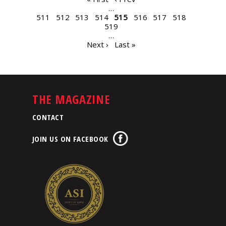
PAGES
…
511
512
513
514
515
516
517
518
519
…
Next ›
Last »
THE MAGAZINE
CONTACT
JOIN US ON FACEBOOK