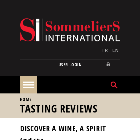
Skip to main content
FR
EN
USER LOGIN
YOU ARE HERE
HOME
Home
TASTING REVIEWS
Articles
DISCOVER A WINE, A SPIRIT
Appellation
Our