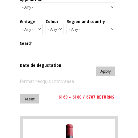
events
Vintage
Colour
Region and country
Spirits
Tasting
Search
reviews
The
Date de degustation
sommelleries
format recquis : mm/aaaa
The
magazine
6169 - 6180 / 6787 RETURNS
Download
Magazine