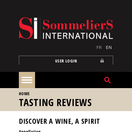
Skip to main content
FR
EN
USER LOGIN
YOU ARE HERE
HOME
Home
TASTING REVIEWS
Articles
DISCOVER A WINE, A SPIRIT
Appellation
Our