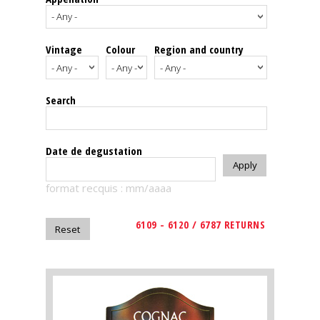
events
Vintage
Colour
Region and country
Spirits
Tasting
Search
reviews
The
Date de degustation
sommelleries
format recquis : mm/aaaa
The
magazine
6109 - 6120 / 6787 RETURNS
Download
Magazine