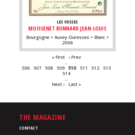
LES FOSSES
MOISSENET BONNARD JEAN-LOUIS
Bourgogne
Auxey-Duresses
Blanc
2006
PAGES
« First
‹ Prev
…
506
507
508
509
510
511
512
513
514
…
Next ›
Last »
THE MAGAZINE
CONTACT