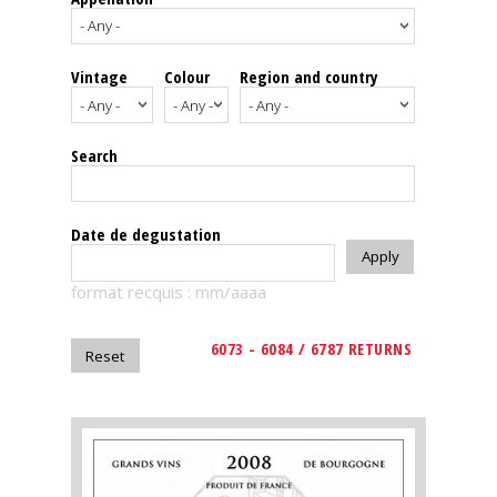
events
Vintage
Colour
Region and country
Spirits
Tasting
Search
reviews
The
Date de degustation
sommelleries
format recquis : mm/aaaa
The
magazine
6073 - 6084 / 6787 RETURNS
Download
Magazine