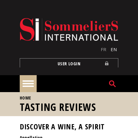
Skip to main content
FR
EN
USER LOGIN
YOU ARE HERE
HOME
Home
TASTING REVIEWS
Articles
DISCOVER A WINE, A SPIRIT
Appellation
Our