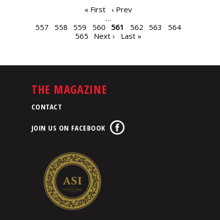
PAGES
« First
‹ Prev
…
557
558
559
560
561
562
563
564
565
Next ›
Last »
THE MAGAZINE
CONTACT
JOIN US ON FACEBOOK