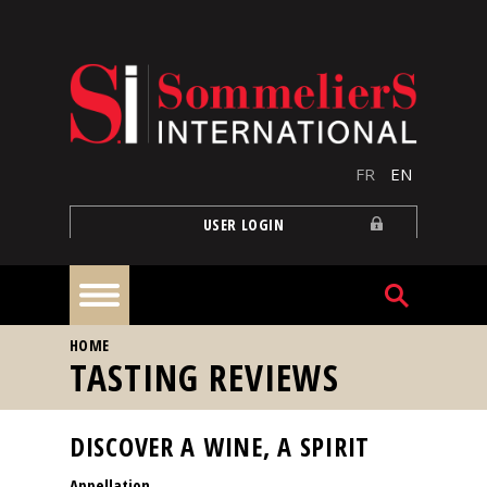
Skip to main content
FR
EN
USER LOGIN
YOU ARE HERE
HOME
Home
TASTING REVIEWS
Articles
DISCOVER A WINE, A SPIRIT
Appellation
Our