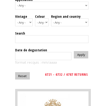
events
Vintage
Colour
Region and country
Spirits
Tasting
Search
reviews
The
Date de degustation
sommelleries
format recquis : mm/aaaa
The
magazine
6721 - 6732 / 6787 RETURNS
Download
Magazine