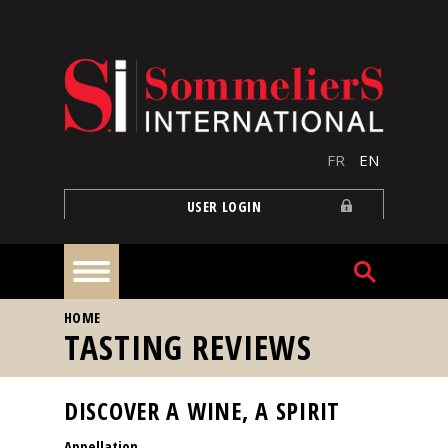
Skip to main content
FR
EN
USER LOGIN
YOU ARE HERE
HOME
Home
TASTING REVIEWS
Articles
DISCOVER A WINE, A SPIRIT
Appellation
Our