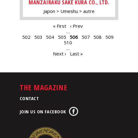
MANZAIRAKU SAKE KURA CO., LTD.
Japon
Umeshu
autre
PAGES
« First
‹ Prev
…
502
503
504
505
506
507
508
509
510
…
Next ›
Last »
THE MAGAZINE
CONTACT
JOIN US ON FACEBOOK