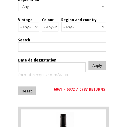
events
Vintage
Colour
Region and country
Spirits
Tasting
Search
reviews
The
Date de degustation
sommelleries
format recquis : mm/aaaa
The
magazine
6061 - 6072 / 6787 RETURNS
Download
Magazine