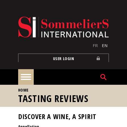
Skip to main content
FR
EN
USER LOGIN
YOU ARE HERE
HOME
Home
TASTING REVIEWS
Articles
DISCOVER A WINE, A SPIRIT
Appellation
Our