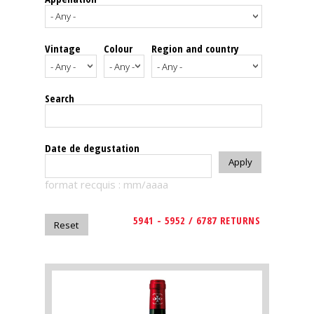
events
Vintage
Colour
Region and country
Spirits
Tasting
Search
reviews
The
Date de degustation
sommelleries
format recquis : mm/aaaa
The
magazine
5941 - 5952 / 6787 RETURNS
Download
Magazine