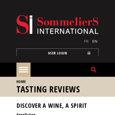
Skip to main content
FR
EN
USER LOGIN
YOU ARE HERE
HOME
Home
TASTING REVIEWS
Articles
DISCOVER A WINE, A SPIRIT
Appellation
Our