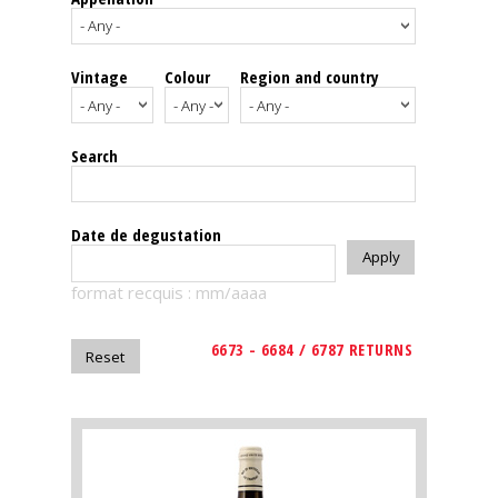
events
Vintage
Colour
Region and country
Spirits
Tasting
Search
reviews
The
Date de degustation
sommelleries
format recquis : mm/aaaa
The
magazine
6673 - 6684 / 6787 RETURNS
Download
Magazine