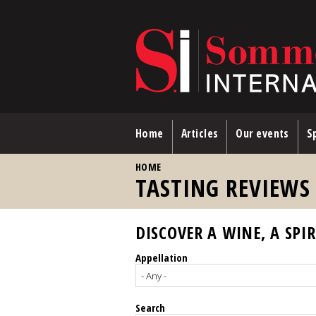
Skip to main content
Home
Articles
Our events
Sp
YOU ARE HERE
HOME
TASTING REVIEWS
DISCOVER A WINE, A SPIR
Appellation
Search