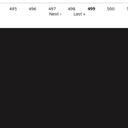
495
496
497
498
499
500
Next ›
Last »