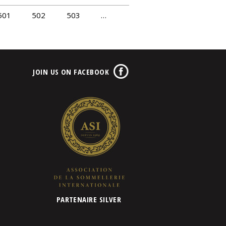
501
502
503
…
JOIN US ON FACEBOOK
PARTENAIRE SILVER