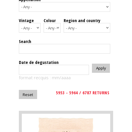
events
Vintage
Colour
Region and country
Spirits
Tasting
Search
reviews
The
Date de degustation
sommelleries
format recquis : mm/aaaa
The
magazine
5953 - 5964 / 6787 RETURNS
Download
Magazine