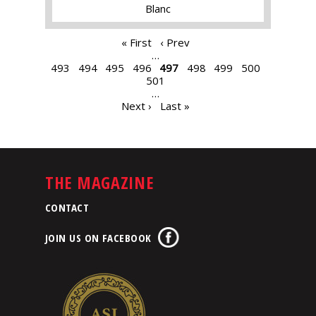
Blanc
PAGES
« First
‹ Prev
…
493
494
495
496
497
498
499
500
501
…
Next ›
Last »
THE MAGAZINE
CONTACT
JOIN US ON FACEBOOK