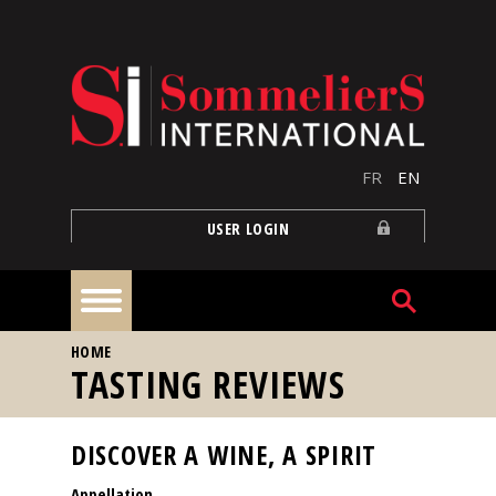
Skip to main content
FR
EN
USER LOGIN
YOU ARE HERE
HOME
Home
TASTING REVIEWS
Articles
DISCOVER A WINE, A SPIRIT
Appellation
Our