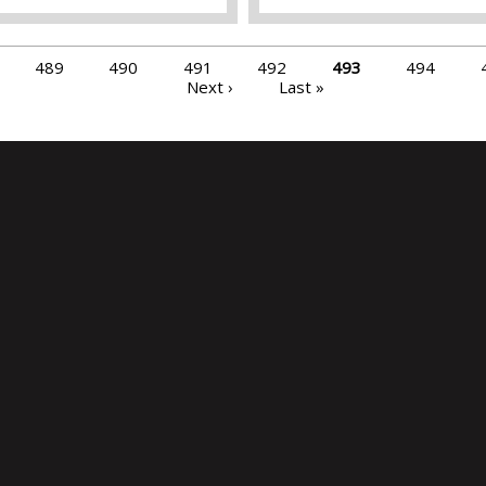
489
490
491
492
493
494
Next ›
Last »