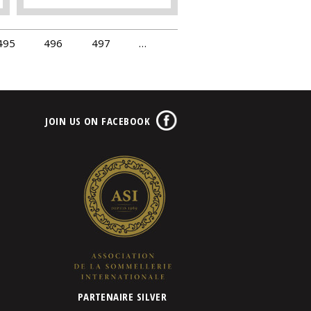
495
496
497
…
JOIN US ON FACEBOOK
PARTENAIRE SILVER