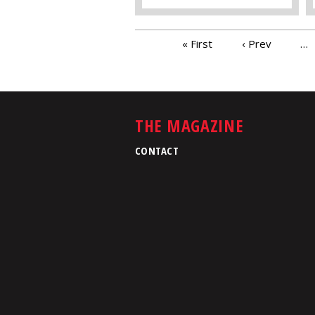
PAGES
« First
‹ Prev
…
THE MAGAZINE
CONTACT