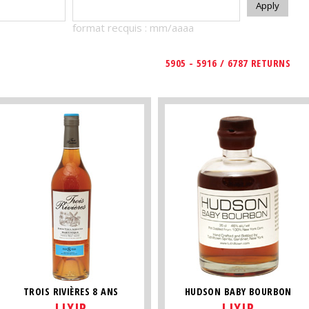
format recquis : mm/aaaa
5905 - 5916 / 6787 RETURNS
TROIS RIVIÈRES 8 ANS
HUDSON BABY BOURBON
LIXIR
LIXIR