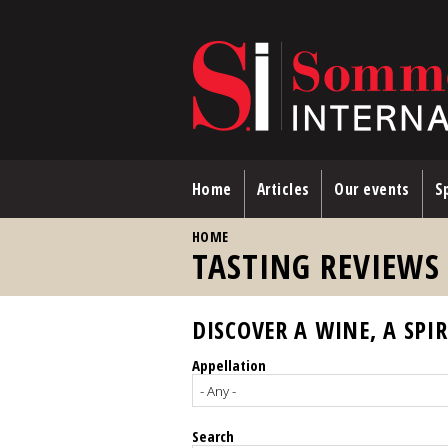
Skip to main content
Home
Articles
Our events
Sp
YOU ARE HERE
HOME
TASTING REVIEWS
DISCOVER A WINE, A SPIR
Appellation
Search