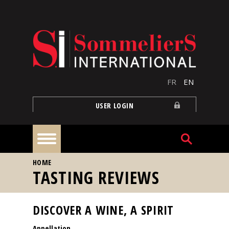
Skip to main content
FR
EN
USER LOGIN
YOU ARE HERE
HOME
Home
TASTING REVIEWS
Articles
DISCOVER A WINE, A SPIRIT
Appellation
Our