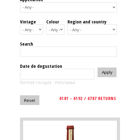
events
Vintage
Colour
Region and country
Spirits
Tasting
Search
reviews
The
Date de degustation
sommelleries
format recquis : mm/aaaa
The
magazine
6181 - 6192 / 6787 RETURNS
Download
Magazine