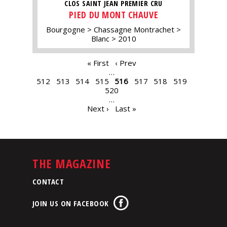
CLOS SAINT JEAN PREMIER CRU
PIED DU MONT CHAUVE
Bourgogne
Chassagne Montrachet
Blanc
2010
PAGES
« First
‹ Prev
…
512
513
514
515
516
517
518
519
520
…
Next ›
Last »
THE MAGAZINE
CONTACT
JOIN US ON FACEBOOK