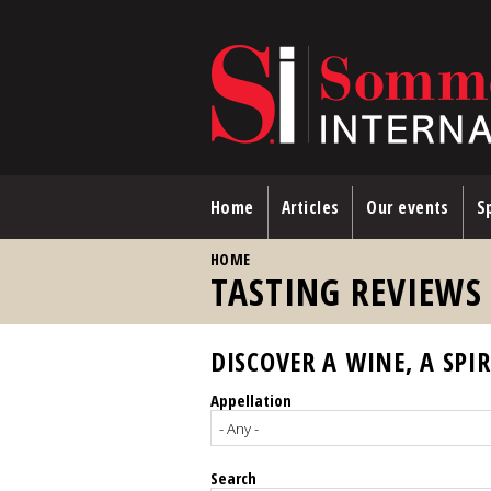
Skip to main content
Home
Articles
Our events
Sp
YOU ARE HERE
HOME
TASTING REVIEWS
DISCOVER A WINE, A SPIR
Appellation
Search