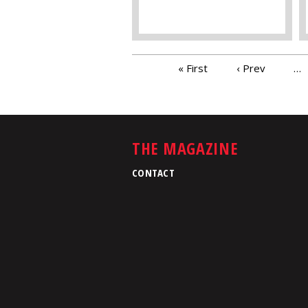
PAGES
« First
‹ Prev
…
THE MAGAZINE
CONTACT