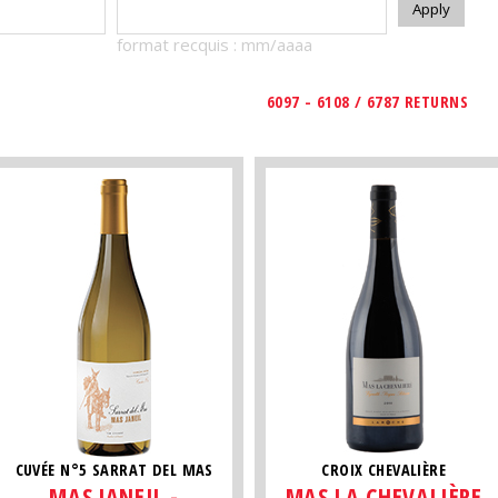
format recquis : mm/aaaa
6097 - 6108 / 6787 RETURNS
CUVÉE N°5 SARRAT DEL MAS
CROIX CHEVALIÈRE
MAS JANEIL -
MAS LA CHEVALIÈRE