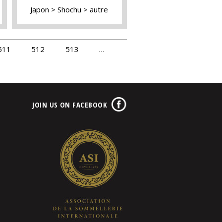
Japon
Shochu
autre
511
512
513
…
JOIN US ON FACEBOOK