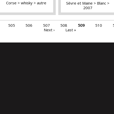
Corse
whisky
autre
Sèvre et Maine
Blanc
2007
505
506
507
508
509
510
Next ›
Last »