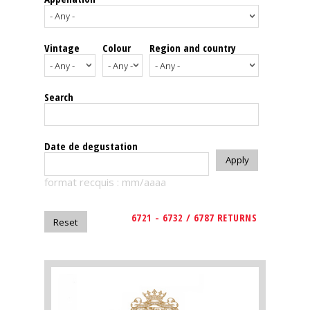
events
Vintage
Colour
Region and country
Spirits
Tasting
Search
reviews
The
Date de degustation
sommelleries
format recquis : mm/aaaa
The
magazine
6721 - 6732 / 6787 RETURNS
Download
Magazine