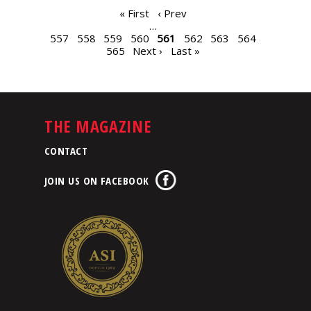
PAGES
« First
‹ Prev
…
557
558
559
560
561
562
563
564
565
Next ›
Last »
THE MAGAZINE
CONTACT
JOIN US ON FACEBOOK