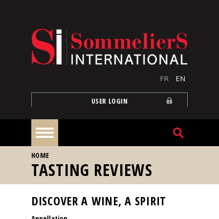
Skip to main content
FR
EN
USER LOGIN
YOU ARE HERE
HOME
Home
TASTING REVIEWS
Articles
DISCOVER A WINE, A SPIRIT
Appellation
Our