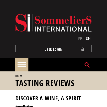
Skip to main content
FR
EN
USER LOGIN
YOU ARE HERE
HOME
Home
TASTING REVIEWS
Articles
DISCOVER A WINE, A SPIRIT
Appellation
Our