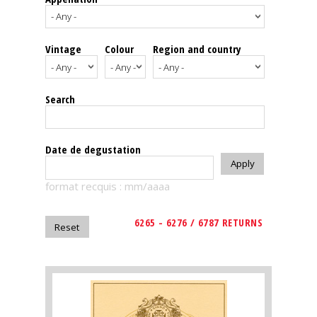
events
Vintage
Colour
Region and country
Spirits
Tasting
Search
reviews
The
Date de degustation
sommelleries
format recquis : mm/aaaa
The
magazine
6265 - 6276 / 6787 RETURNS
Download
Magazine