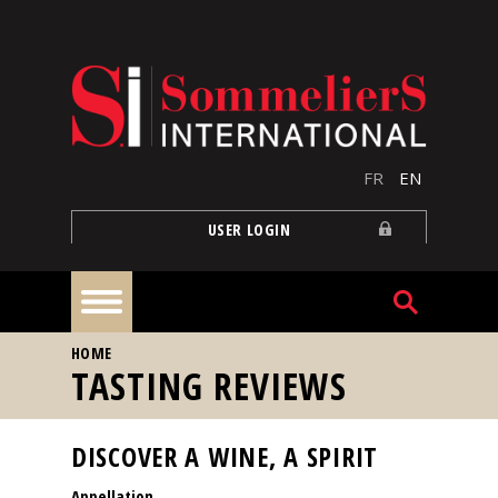
Skip to main content
FR
EN
USER LOGIN
YOU ARE HERE
HOME
Home
TASTING REVIEWS
Articles
DISCOVER A WINE, A SPIRIT
Appellation
Our