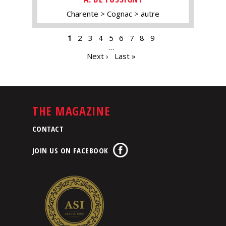
Charente
Cognac
autre
PAGES
1
2
3
4
5
6
7
8
9
…
Next ›
Last »
THE MAGAZINE
CONTACT
JOIN US ON FACEBOOK