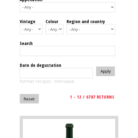
events
Vintage
Colour
Region and country
Spirits
Tasting
Search
reviews
The
Date de degustation
sommelleries
format recquis : mm/aaaa
The
magazine
1 - 12 / 6787 RETURNS
Download
Magazine