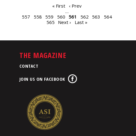
PAGES
« First
‹ Prev
…
557
558
559
560
561
562
563
564
565
Next ›
Last »
THE MAGAZINE
CONTACT
JOIN US ON FACEBOOK