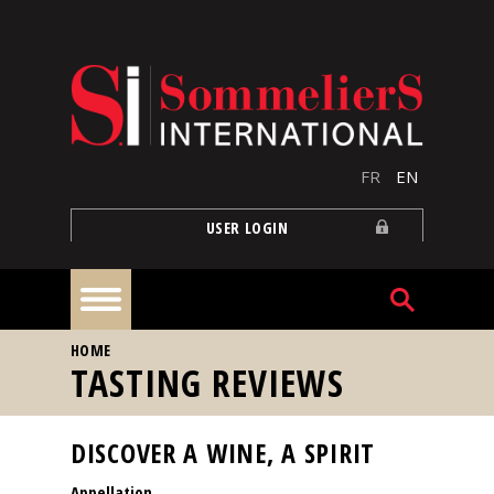
Skip to main content
FR
EN
USER LOGIN
YOU ARE HERE
HOME
Home
TASTING REVIEWS
Articles
DISCOVER A WINE, A SPIRIT
Appellation
Our