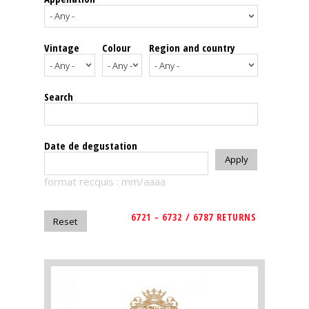
events
Vintage
Colour
Region and country
Spirits
Tasting
Search
reviews
The
Date de degustation
sommelleries
format recquis : mm/aaaa
The
magazine
6721 - 6732 / 6787 RETURNS
Download
Magazine