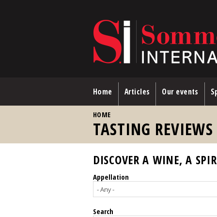
Skip to main content
Home
Articles
Our events
Sp
YOU ARE HERE
HOME
TASTING REVIEWS
DISCOVER A WINE, A SPIR
Appellation
Search