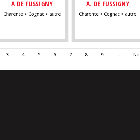
A DE FUSSIGNY
A. DE FUSSIGNY
Charente
Cognac
autre
Charente
Cognac
autre
3
4
5
6
7
8
9
…
Nex