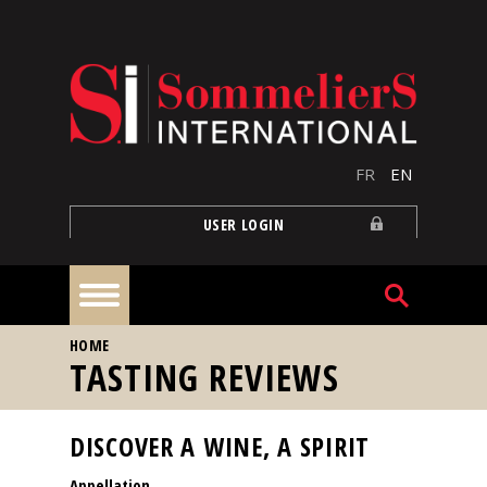
Skip to main content
FR
EN
USER LOGIN
YOU ARE HERE
HOME
Home
TASTING REVIEWS
Articles
DISCOVER A WINE, A SPIRIT
Appellation
Our