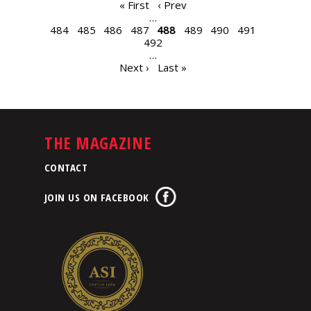
PAGES
« First
‹ Prev
…
484
485
486
487
488
489
490
491
492
…
Next ›
Last »
THE MAGAZINE
CONTACT
JOIN US ON FACEBOOK