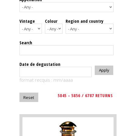
events
Vintage
Colour
Region and country
Spirits
Tasting
Search
reviews
The
Date de degustation
sommelleries
format recquis : mm/aaaa
The
magazine
5845 - 5856 / 6787 RETURNS
Download
Magazine