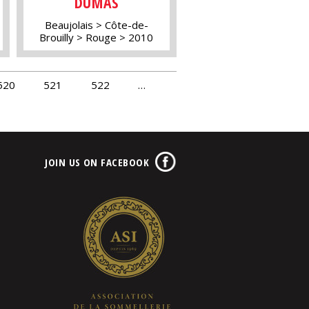
DUMAS
Beaujolais
Côte-de-
Brouilly
Rouge
2010
520
521
522
…
JOIN US ON FACEBOOK