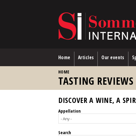
Skip to main content
Home
Articles
Our events
Sp
YOU ARE HERE
HOME
TASTING REVIEWS
DISCOVER A WINE, A SPIR
Appellation
Search