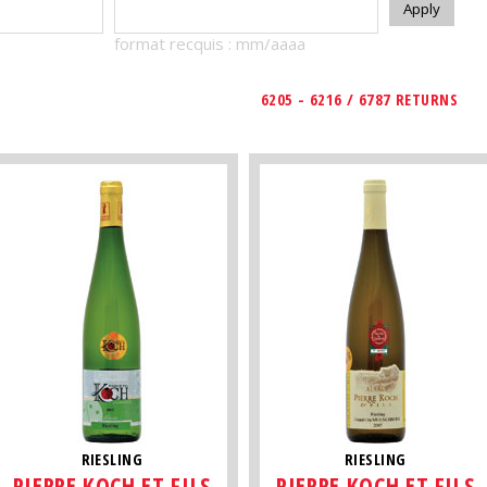
format recquis : mm/aaaa
6205 - 6216 / 6787 RETURNS
RIESLING
RIESLING
PIERRE KOCH ET FILS
PIERRE KOCH ET FILS