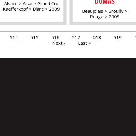
DUMAS
Alsace
Alsace Grand Cru
Kaefferkopf
Blanc
2009
Beaujolais
Brouilly
Rouge
2009
514
515
516
517
518
519
Next ›
Last »