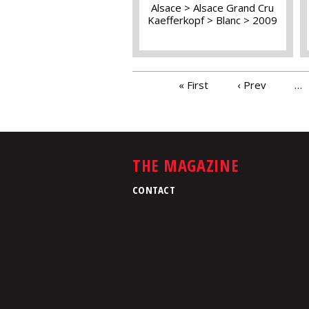
Alsace
Alsace Grand Cru
Kaefferkopf
Blanc
2009
PAGES
« First
‹ Prev
…
THE MAGAZINE
CONTACT