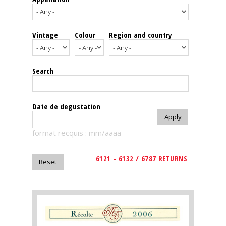
events
Vintage
Colour
Region and country
Spirits
Tasting
Search
reviews
The
Date de degustation
sommelleries
format recquis : mm/aaaa
The
magazine
6121 - 6132 / 6787 RETURNS
Download
Magazine