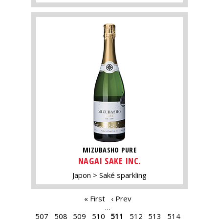
MIZUBASHO PURE
NAGAI SAKE INC.
Japon
Saké sparkling
PAGES
« First
‹ Prev
…
507
508
509
510
511
512
513
514