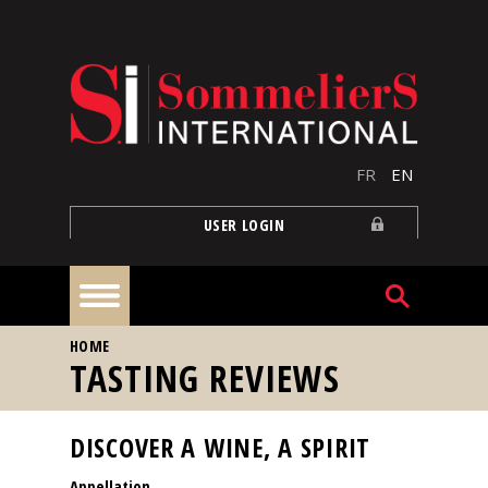
Skip to main content
FR
EN
USER LOGIN
YOU ARE HERE
HOME
Home
TASTING REVIEWS
Articles
DISCOVER A WINE, A SPIRIT
Appellation
Our