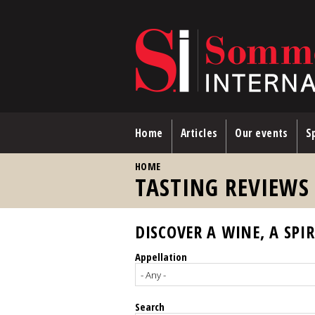
Skip to main content
Home
Articles
Our events
Sp
YOU ARE HERE
HOME
TASTING REVIEWS
DISCOVER A WINE, A SPIR
Appellation
Search