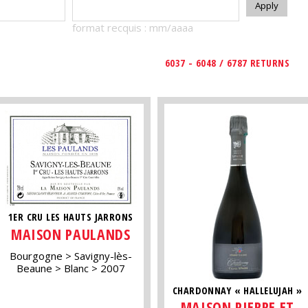
format recquis : mm/aaaa
6037 - 6048 / 6787 RETURNS
1ER CRU LES HAUTS JARRONS
MAISON PAULANDS
Bourgogne
Savigny-lès-
Beaune
Blanc
2007
CHARDONNAY « HALLELUJAH »
MAISON PIERRE ET