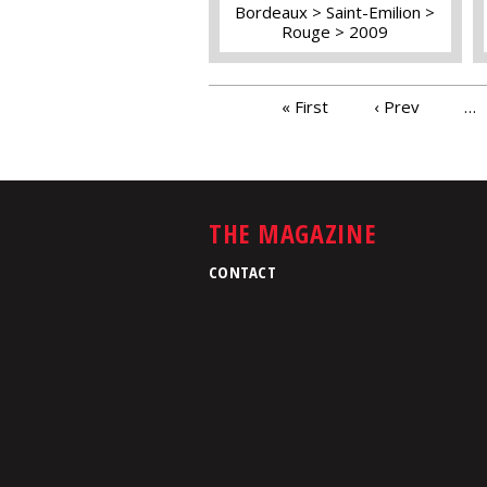
Bordeaux
Saint-Emilion
Rouge
2009
PAGES
« First
‹ Prev
…
THE MAGAZINE
CONTACT