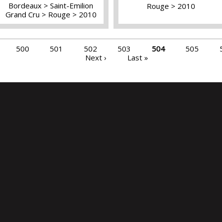
Bordeaux
Saint-Emilion
Rouge
2010
Grand Cru
Rouge
2010
500
501
502
503
504
505
Next ›
Last »