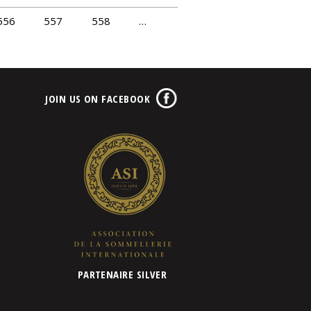
556
557
558
…
JOIN US ON FACEBOOK
PARTENAIRE SILVER