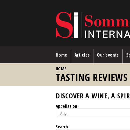
Skip to main content
Home
Articles
Our events
Sp
YOU ARE HERE
HOME
TASTING REVIEWS
DISCOVER A WINE, A SPIR
Appellation
Search