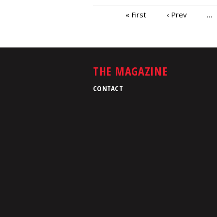
PAGES
« First
‹ Prev
…
THE MAGAZINE
CONTACT