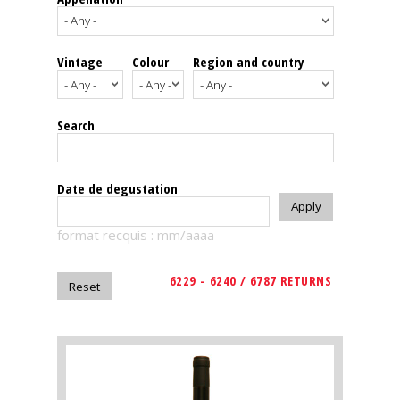
events
Vintage
Colour
Region and country
Spirits
Tasting
Search
reviews
The
Date de degustation
sommelleries
format recquis : mm/aaaa
The
magazine
6229 - 6240 / 6787 RETURNS
Download
Magazine