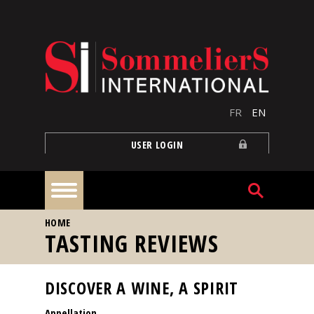
Skip to main content
FR
EN
USER LOGIN
YOU ARE HERE
HOME
Home
TASTING REVIEWS
Articles
DISCOVER A WINE, A SPIRIT
Appellation
Our