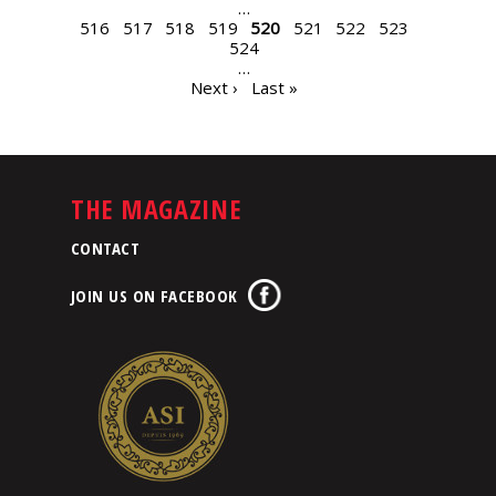
…
516
517
518
519
520
521
522
523
524
…
Next ›
Last »
THE MAGAZINE
CONTACT
JOIN US ON FACEBOOK