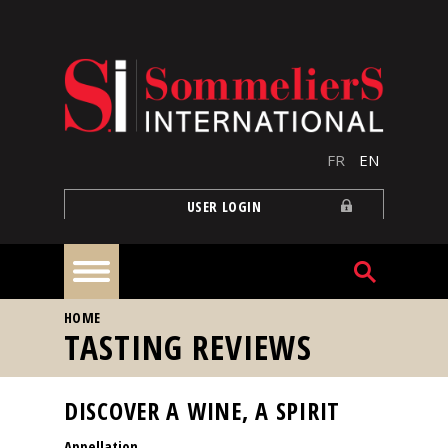
Skip to main content
FR
EN
USER LOGIN
YOU ARE HERE
HOME
Home
TASTING REVIEWS
Articles
DISCOVER A WINE, A SPIRIT
Appellation
Our