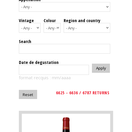
events
Vintage
Colour
Region and country
Spirits
Tasting
Search
reviews
The
Date de degustation
sommelleries
format recquis : mm/aaaa
The
magazine
6625 - 6636 / 6787 RETURNS
Download
Magazine