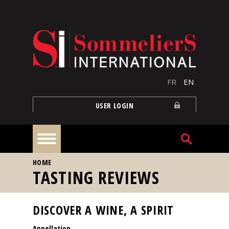
Skip to main content
FR
EN
USER LOGIN
YOU ARE HERE
HOME
Home
TASTING REVIEWS
Articles
DISCOVER A WINE, A SPIRIT
Appellation
Our