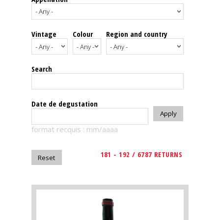
events
Vintage
Colour
Region and country
Spirits
Tasting
Search
reviews
The
Date de degustation
sommelleries
format recquis : mm/aaaa
The
magazine
181 - 192 / 6787 RETURNS
Download
Magazine