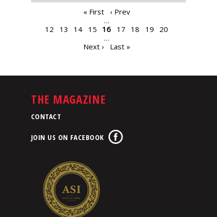
PAGES
« First
‹ Prev
…
12
13
14
15
16
17
18
19
20
…
Next ›
Last »
THE MAGAZINE
CONTACT
JOIN US ON FACEBOOK