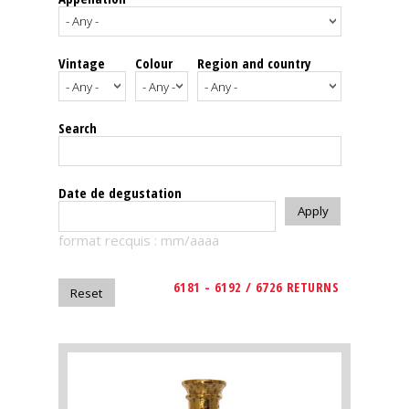
events
Vintage
Colour
Region and country
Spirits
Tasting
Search
reviews
The
Date de degustation
sommelleries
format recquis : mm/aaaa
The
magazine
6181 - 6192 / 6726 RETURNS
Download
Magazine