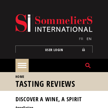
Skip to main content
FR
EN
USER LOGIN
YOU ARE HERE
HOME
Home
TASTING REVIEWS
Articles
DISCOVER A WINE, A SPIRIT
Appellation
Our