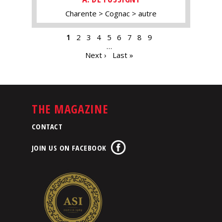
Charente
Cognac
autre
PAGES
1
2
3
4
5
6
7
8
9
…
Next ›
Last »
THE MAGAZINE
CONTACT
JOIN US ON FACEBOOK