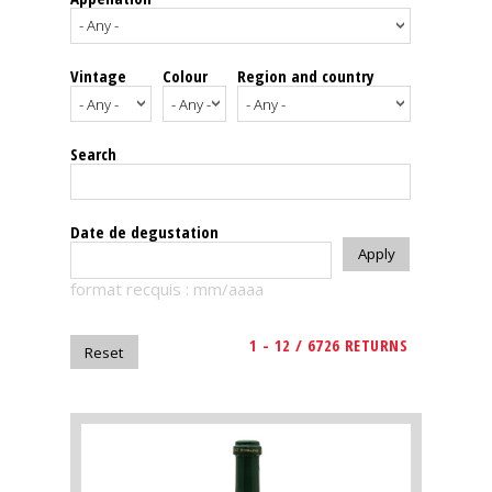
events
Vintage
Colour
Region and country
Spirits
Tasting
Search
reviews
The
Date de degustation
sommelleries
format recquis : mm/aaaa
The
magazine
1 - 12 / 6726 RETURNS
Download
Magazine