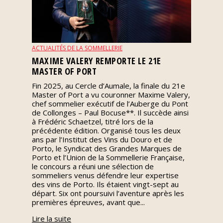
Nos
événements
ACTUALITÉS DE LA SOMMELLERIE
Spiritueux
MAXIME VALERY REMPORTE LE 21E
MASTER OF PORT
Notes
Fin 2025, au Cercle d’Aumale, la finale du 21e
de
Master of Port a vu couronner Maxime Valery,
dégustation
chef sommelier exécutif de l’Auberge du Pont
de Collonges – Paul Bocuse**. Il succède ainsi
à Frédéric Schaetzel, titré lors de la
précédente édition. Organisé tous les deux
Sommelleries
ans par l’Institut des Vins du Douro et de
Porto, le Syndicat des Grandes Marques de
Porto et l’Union de la Sommellerie Française,
Le
le concours a réuni une sélection de
magazine
sommeliers venus défendre leur expertise
des vins de Porto. Ils étaient vingt-sept au
départ. Six ont poursuivi l’aventure après les
Télécharger
premières épreuves, avant que...
la
Revue
Lire la suite