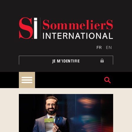
Aller au contenu principal
FR
EN
JE M'IDENTIFIE
À
la
une
Reportages