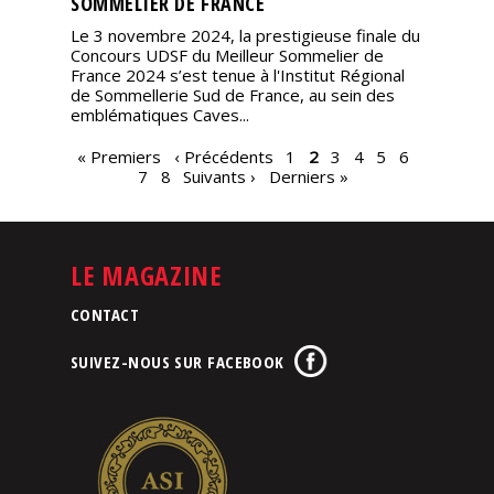
SOMMELIER DE FRANCE
Le 3 novembre 2024, la prestigieuse finale du
Concours UDSF du Meilleur Sommelier de
France 2024 s’est tenue à l'Institut Régional
de Sommellerie Sud de France, au sein des
emblématiques Caves...
PAGES
« Premiers
‹ Précédents
1
2
3
4
5
6
7
8
Suivants ›
Derniers »
LE MAGAZINE
CONTACT
SUIVEZ-NOUS SUR FACEBOOK