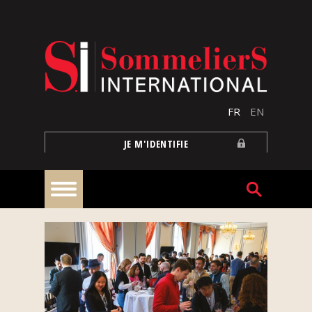
Aller au contenu principal
FR
EN
JE M'IDENTIFIE
À
la
une
Reportages