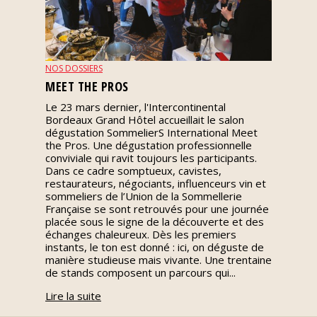
Nos
événements
NOS DOSSIERS
Spiritueux
MEET THE PROS
Le 23 mars dernier, l'Intercontinental
Bordeaux Grand Hôtel accueillait le salon
Notes
dégustation SommelierS International Meet
de
the Pros. Une dégustation professionnelle
dégustation
conviviale qui ravit toujours les participants.
Dans ce cadre somptueux, cavistes,
restaurateurs, négociants, influenceurs vin et
Sommelleries
sommeliers de l’Union de la Sommellerie
Française se sont retrouvés pour une journée
placée sous le signe de la découverte et des
Le
échanges chaleureux. Dès les premiers
magazine
instants, le ton est donné : ici, on déguste de
manière studieuse mais vivante. Une trentaine
de stands composent un parcours qui...
Télécharger
Lire la suite
la
Revue