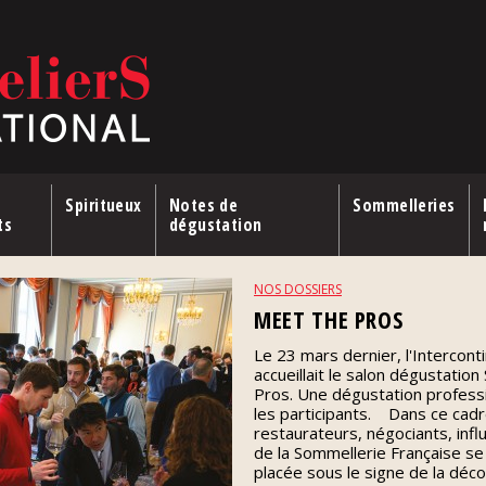
Spiritueux
Notes de
Sommelleries
ts
dégustation
NOS DOSSIERS
MEET THE PROS
Le 23 mars dernier, l'Intercon
accueillait le salon dégustatio
Pros. Une dégustation professio
les participants. Dans ce cad
restaurateurs, négociants, infl
de la Sommellerie Française se
placée sous le signe de la déc