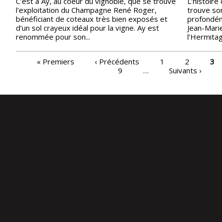
C’est à Ay, au coeur du vignoble, que se trouve
L’histoire
l'exploitation du Champagne René Roger,
trouve son
bénéficiant de coteaux très bien exposés et
profondém
d’un sol crayeux idéal pour la vigne. Ay est
Jean-Mari
renommée pour son...
l’Hermitag
PAGES
« Premiers
‹ Précédents
1
2
3
9
…
Suivants ›