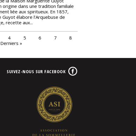
 de la Maison Marguerite Guyot
 origine dans une tradition familiale
ent liée aux spiritueux. En 1857,
e Guyot élabore l’Arquebuse de
e, recette aux...
4
5
6
7
8
Derniers »
SUIVEZ-NOUS SUR FACEBOOK