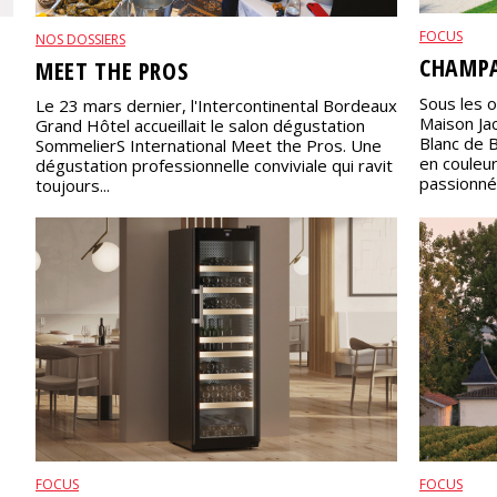
FOCUS
NOS DOSSIERS
CHAMPA
MEET THE PROS
Sous les o
Le 23 mars dernier, l'Intercontinental Bordeaux
Maison Ja
Grand Hôtel accueillait le salon dégustation
Blanc de 
SommelierS International Meet the Pros. Une
en couleu
dégustation professionnelle conviviale qui ravit
passionnée
toujours...
FOCUS
FOCUS