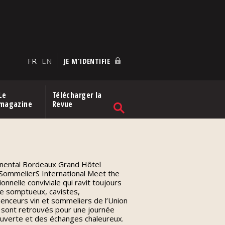
FR
EN
JE M'IDENTIFIE
Le
Télécharger la
magazine
Revue
tinental Bordeaux Grand Hôtel
n SommelierS International Meet the
nnelle conviviale qui ravit toujours
re somptueux, cavistes,
uenceurs vin et sommeliers de l’Union
 sont retrouvés pour une journée
ouverte et des échanges chaleureux.