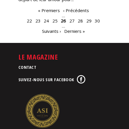
PAGES
« Premiers
‹ Précédents
…
22
23
24
25
26
27
28
29
30
…
Suivants ›
Derniers »
LE MAGAZINE
CONTACT
SUIVEZ-NOUS SUR FACEBOOK