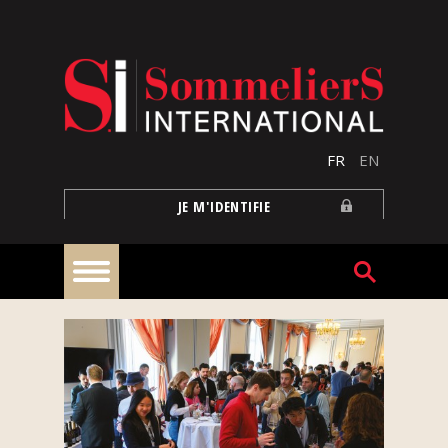
Aller au contenu principal
FR
EN
JE M'IDENTIFIE
À
la
une
Reportages