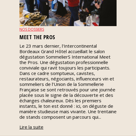
Nos
événements
NOS DOSSIERS
Spiritueux
MEET THE PROS
Le 23 mars dernier, l'Intercontinental
Bordeaux Grand Hôtel accueillait le salon
Notes
dégustation SommelierS International Meet
de
the Pros. Une dégustation professionnelle
dégustation
conviviale qui ravit toujours les participants.
Dans ce cadre somptueux, cavistes,
restaurateurs, négociants, influenceurs vin et
Sommelleries
sommeliers de l’Union de la Sommellerie
Française se sont retrouvés pour une journée
placée sous le signe de la découverte et des
Le
échanges chaleureux. Dès les premiers
magazine
instants, le ton est donné : ici, on déguste de
manière studieuse mais vivante. Une trentaine
de stands composent un parcours qui...
Télécharger
Lire la suite
la
Revue