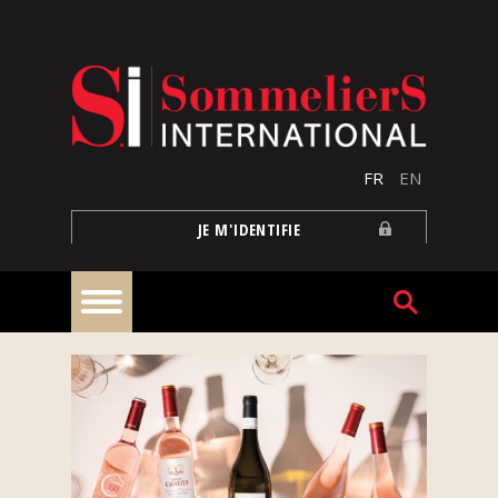
Aller au contenu principal
FR
EN
JE M'IDENTIFIE
À
la
une
Reportages