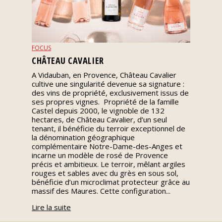
Nos
événements
FOCUS
Spiritueux
CHÂTEAU CAVALIER
A Vidauban, en Provence, Château Cavalier
cultive une singularité devenue sa signature :
Notes
des vins de propriété, exclusivement issus de
de
ses propres vignes. Propriété de la famille
dégustation
Castel depuis 2000, le vignoble de 132
hectares, de Château Cavalier, d’un seul
tenant, il bénéficie du terroir exceptionnel de
Sommelleries
la dénomination géographique
complémentaire Notre-Dame-des-Anges et
incarne un modèle de rosé de Provence
Le
précis et ambitieux. Le terroir, mêlant argiles
magazine
rouges et sables avec du grès en sous sol,
bénéficie d’un microclimat protecteur grâce au
massif des Maures. Cette configuration...
Télécharger
Lire la suite
la
Revue