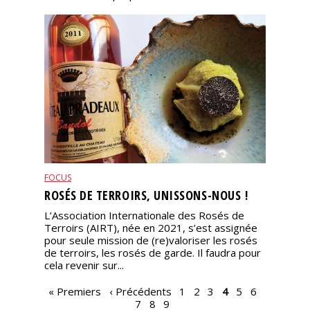
FOCUS
ROSÉS DE TERROIRS, UNISSONS-NOUS !
L’Association Internationale des Rosés de
Terroirs (AIRT), née en 2021, s’est assignée
pour seule mission de (re)valoriser les rosés
de terroirs, les rosés de garde. Il faudra pour
cela revenir sur...
PAGES
« Premiers
‹ Précédents
1
2
3
4
5
6
7
8
9