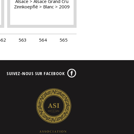
Alsace
Alsace Grand Cru
Zinnkoepflé
Blanc
2009
562
563
564
565
SUIVEZ-NOUS SUR FACEBOOK