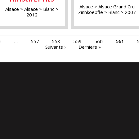
Alsace
Alsace Grand Cru
Alsace
Alsace
Blanc
Zinnkoepflé
Blanc
2007
2012
s
…
557
558
559
560
561
Suivants ›
Derniers »