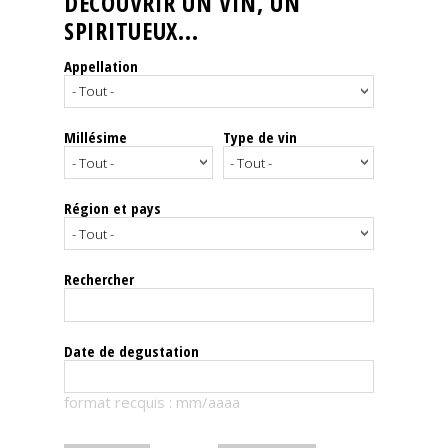
DÉCOUVRIR UN VIN, UN
SPIRITUEUX...
Nos
événements
Appellation
Spiritueux
Millésime
Type de vin
Notes
de
dégustation
Région et pays
Sommelleries
Rechercher
Le
magazine
Date de degustation
Télécharger
format recquis : mm/aaaa
la
Revue