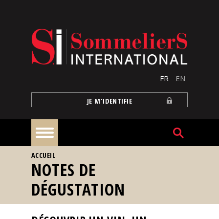
Aller au contenu principal
FR
EN
JE M'IDENTIFIE
VOUS ÊTES ICI
ACCUEIL
À
NOTES DE
la
une
DÉGUSTATION
Reportages