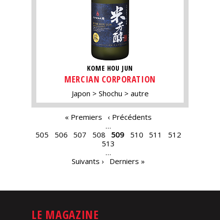
KOME HOU JUN
MERCIAN CORPORATION
Japon
Shochu
autre
PAGES
« Premiers
‹ Précédents
…
505
506
507
508
509
510
511
512
513
…
Suivants ›
Derniers »
LE MAGAZINE